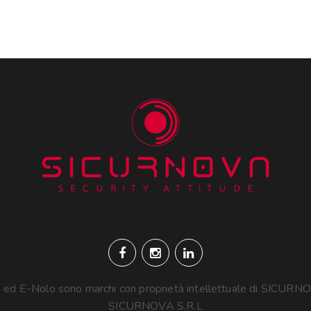
 ed E-Nolo sono marchi con proprietà intellettuale di SICURN
SICURNOVA S.R.L