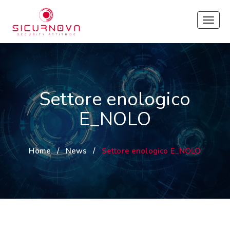
Toggl
naviga
Settore enologico
E_NOLO
Home
/
News
/
Settore enologico E_NOLO